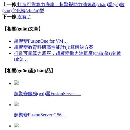
上一條
打造可靠算力底座，超聚變助力油氣產(chǎn)業(yè)數
(shù)字化轉(zhuǎn)型
下一條
沒有了
【相關(guān)文章】
超聚變FusionOne for VM…
超聚變教育科研高性能計(jì)算解決方案
打造可靠算力底座，超聚變助力油氣產(chǎn)業(yè)數
(shù)…
【相關(guān)產(chǎn)品】
超聚變服務(wù)器FusionServer …
超聚變FusionServer G56…