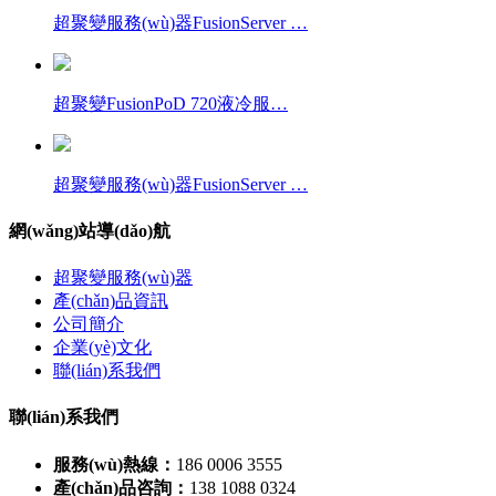
超聚變服務(wù)器FusionServer …
超聚變FusionPoD 720液冷服…
超聚變服務(wù)器FusionServer …
網(wǎng)站導(dǎo)航
超聚變服務(wù)器
產(chǎn)品資訊
公司簡介
企業(yè)文化
聯(lián)系我們
聯(lián)系我們
服務(wù)熱線：
186 0006 3555
產(chǎn)品咨詢：
138 1088 0324