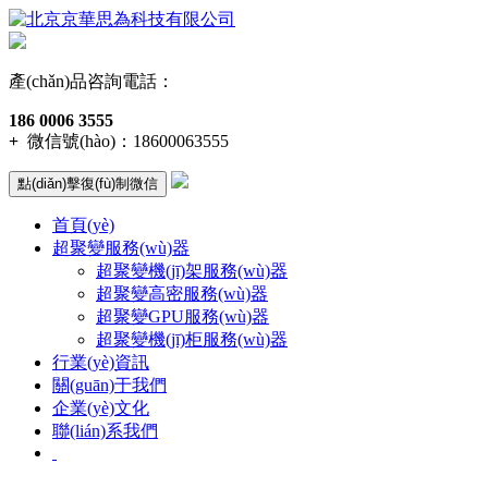
產(chǎn)品咨詢電話：
186 0006 3555
+
微信號(hào)：
18600063555
點(diǎn)擊復(fù)制微信
首頁(yè)
超聚變服務(wù)器
超聚變機(jī)架服務(wù)器
超聚變高密服務(wù)器
超聚變GPU服務(wù)器
超聚變機(jī)柜服務(wù)器
行業(yè)資訊
關(guān)于我們
企業(yè)文化
聯(lián)系我們