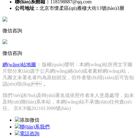
聯(lián)系郵箱：
118198887@qq.com
公司地址：
北京市懷柔區(qū)雁棲大街13號(hào)3層
微信咨詢
微信咨詢
網(wǎng)站地圖
| 版權(quán)聲明：本網(wǎng)站所用文字圖
片部分來(lái)源于公共網(wǎng)絡(luò)或者素材網(wǎng)站，
凡圖文未署名者均為原始狀況，但作者發(fā)現(xiàn)后可告知
認(rèn)領(lǐng)，
我們?nèi)詴?huì)及時(shí)署名或依照作者本人意愿處理，如未
及時(shí)聯(lián)系本站，本網(wǎng)站不承擔(dān)任何責(zé)
任。
京ICP備2021013999號(hào)
添加微信
聯(lián)系我們
電話咨詢